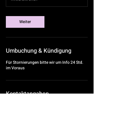
d
Weiter
Umbuchung & Kündigung
Für Stornierungen bitte wir um Info 24 Std.
im Voraus
Kontaktangaben
84335 Mitterskirchen-Fraundorf, Germany
08725964920
info@pro-fi-tax.de