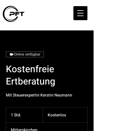
Online verfügbar
Kostenfreie
Ertberatung
Mit Steuerexpertin Kerstin Neumann
Kostenlos
1 Std.
1
Kostenlos
S
t
Mitterskirchen